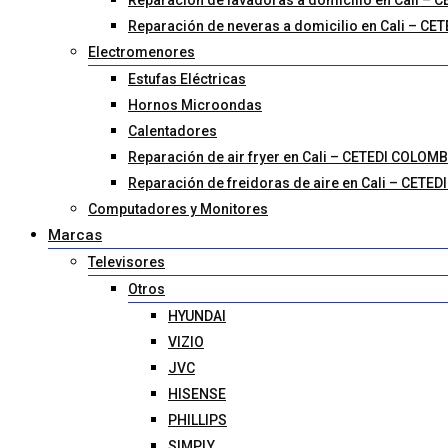
Reparación de lavadoras a domicilio en Cali –
Reparación de neveras a domicilio en Cali – C
Electromenores
Estufas Eléctricas
Hornos Microondas
Calentadores
Reparación de air fryer en Cali – CETEDI COLOM
Reparación de freidoras de aire en Cali – CETE
Computadores y Monitores
Marcas
Televisores
Otros
HYUNDAI
VIZIO
JVC
HISENSE
PHILLIPS
SIMPLY