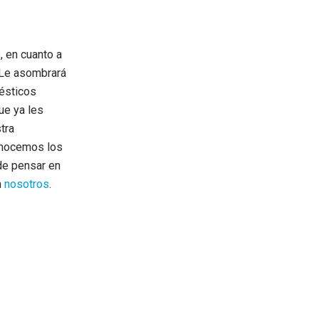
 en cuanto a
. Le asombrará
ésticos
ue ya les
tra
onocemos los
de pensar en
n
nosotros
.