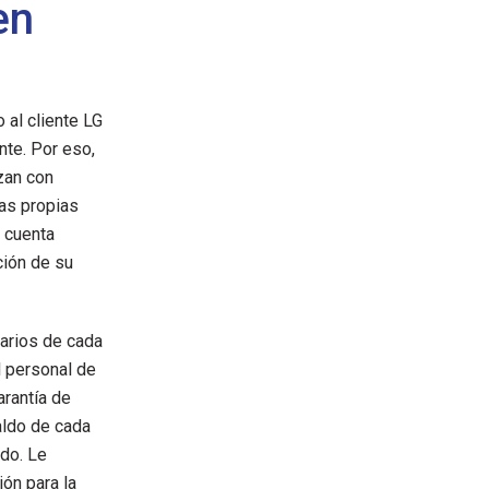
en
al cliente LG
nte. Por eso,
zan con
as propias
o cuenta
ción de su
arios de cada
l personal de
arantía de
aldo de cada
ado. Le
ón para la