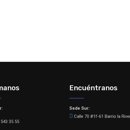
manos
Encuéntranos
r:
Sede Sur:
Calle 70 #1f-61 Barrio la Rive
543 35 55