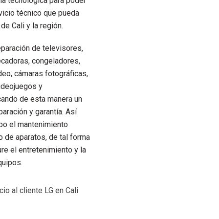
ria tecnológica para poder
rvicio técnico que pueda
de Cali y la región.
paración de televisores,
ecadoras, congeladores,
deo, cámaras fotográficas,
videojuegos y
cando de esta manera un
aración y garantía. Así
bo el mantenimiento
o de aparatos, de tal forma
e el entretenimiento y la
quipos.