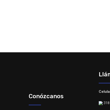
Llá
Celula
Conózcanos
318 