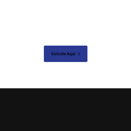
¿Necesita reparar su aparato
o electrodoméstico?
Solicite Aquí