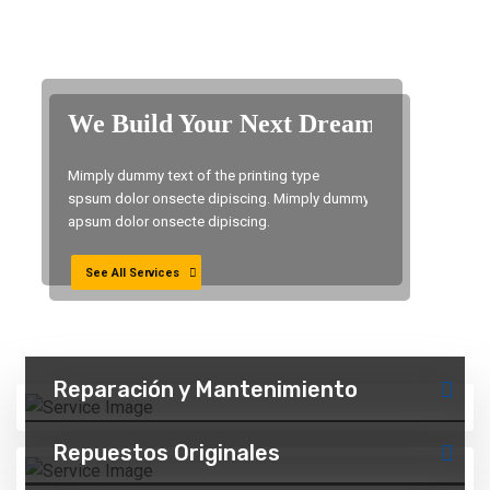
m
t Dream
s
Mimply dummy text of the printing type
Mimply dummy text of the printing type
See All Services
spsum dolor onsecte dipiscing. Mimply dummy
Reparación y Mantenimiento
spsum dolor onsecte dipiscing. Mimply dummy
apsum dolor onsecte dipiscing.
apsum dolor onsecte dipiscing.
Repuestos Originales