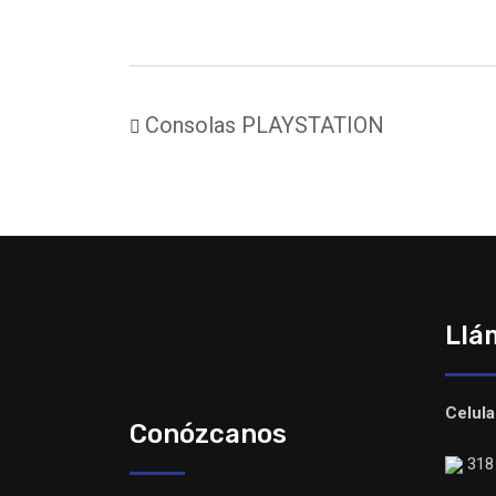
Consolas PLAYSTATION
Llá
Celula
Conózcanos
318 