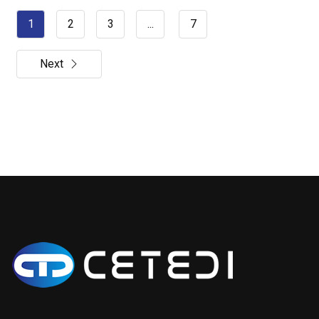
1
2
3
...
7
Next