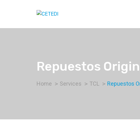
Repuestos Origin
Home
Services
TCL
Repuestos Or